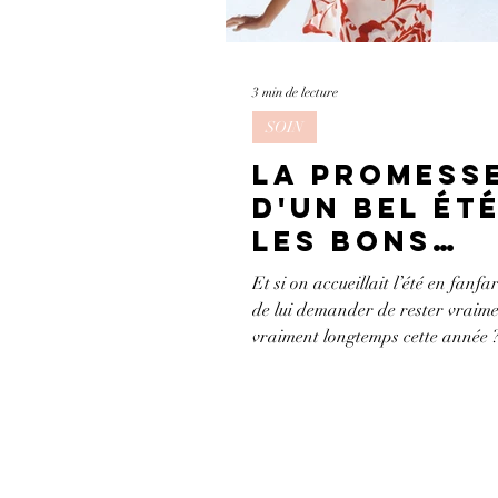
3 min de lecture
SOIN
LA PROMESS
D'UN BEL ÉTÉ
LES BONS
GESTES POU
Et si on accueillait l’été en fanfar
S'Y PRÉPARE
de lui demander de rester vraime
vraiment longtemps cette année ?
lui donnait...